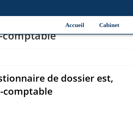
tionnaire de dossier est,
Accueil
Cabinet
t-comptable
tionnaire de dossier est,
t-comptable