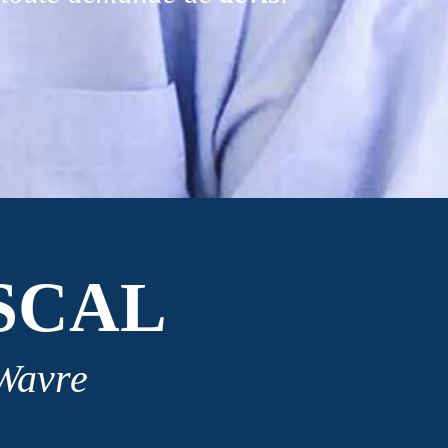
SCAL
 Wavre