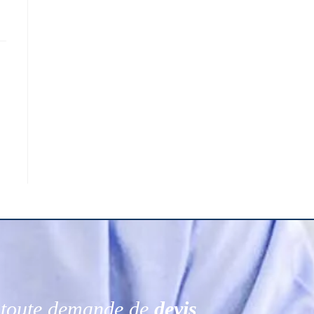
r toute demande de
devis
.