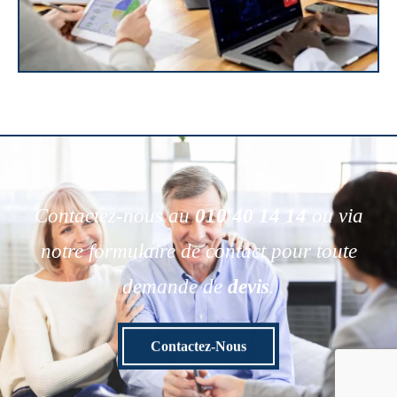
Contactez-nous au
010 40 14 14
ou via
notre formulaire de contact pour toute
demande de
devis
.
Contactez-Nous