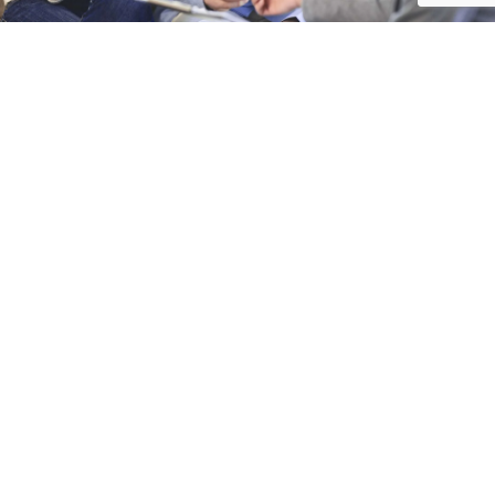
SPRL COMPTA-FISCAL
cabinet d’expertise comptable à Wavre
Accueil
Cabinet
Services
Actualités
Contact
Email
Adresse
Téléphone
contact@compta-
Chau. de Namur 74a,
010 40 14 14
fiscal.be
1300 Wavre, Belgique