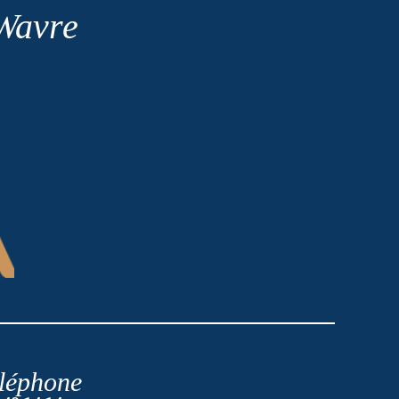
 Wavre
léphone