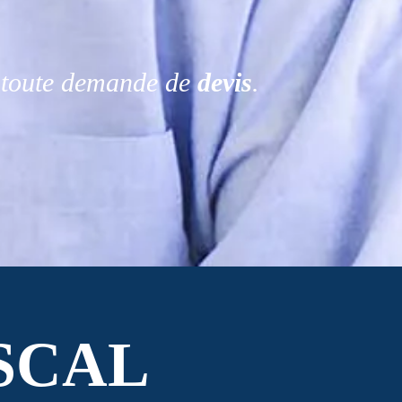
r toute demande de
devis
.
SCAL