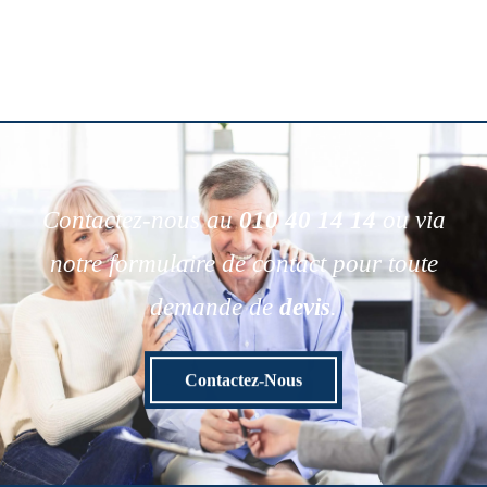
Contactez-nous au
010 40 14 14
ou via
notre formulaire de contact pour toute
demande de
devis
.
Contactez-Nous