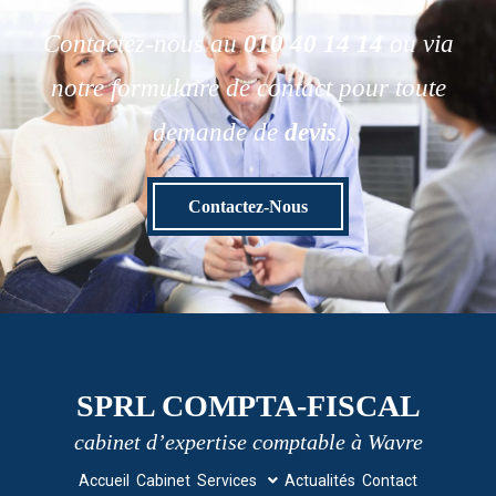
Contactez-nous au
010 40 14 14
ou via
notre formulaire de contact pour toute
demande de
devis
.
Contactez-Nous
SPRL COMPTA-FISCAL
cabinet d’expertise comptable à Wavre
Accueil
Cabinet
Services
Actualités
Contact