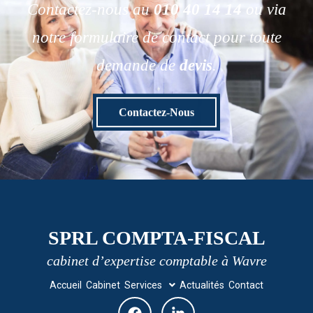
Contactez-nous au
010 40 14 14
ou via
notre formulaire de contact pour toute
demande de
devis
.
Contactez-Nous
SPRL COMPTA-FISCAL
cabinet d’expertise comptable à Wavre
Accueil
Cabinet
Services
Actualités
Contact