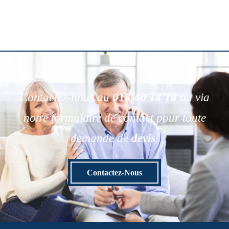
Contactez-nous au
010 40 14 14
ou via
notre formulaire de contact pour toute
demande de
devis
.
Contactez-Nous