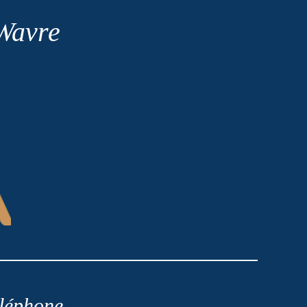
 Wavre
léphone