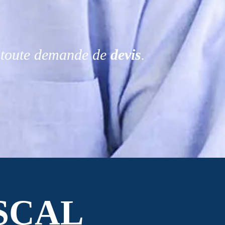
r toute demande de
devis
.
SCAL