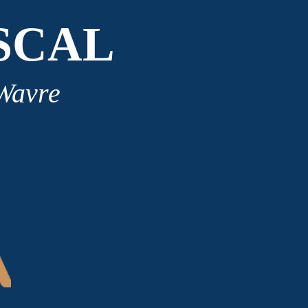
SCAL
 Wavre