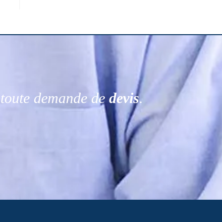
r toute demande de
devis
.