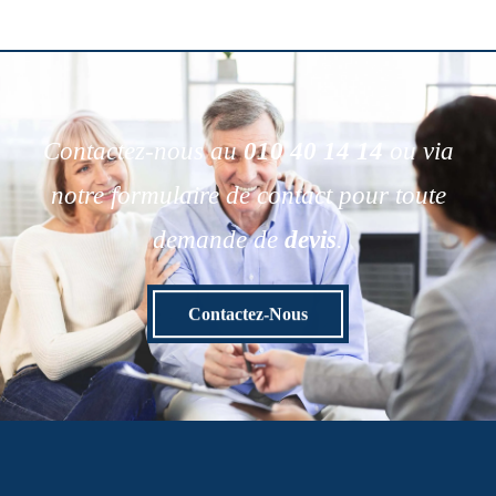
Contactez-nous au
010 40 14 14
ou via
notre formulaire de contact pour toute
demande de
devis
.
Contactez-Nous