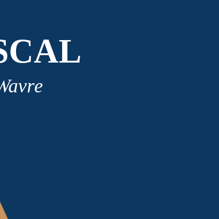
SCAL
 Wavre