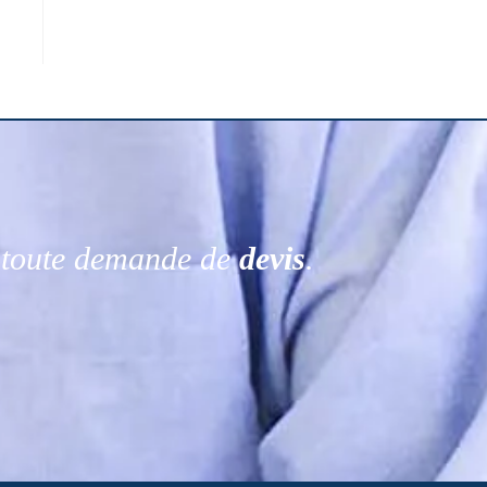
r toute demande de
devis
.