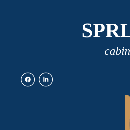
SPR
cabin