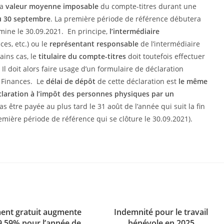
la
valeur moyenne imposable
du compte-titres durant une
au 30 septembre
. La première période de référence débutera
ermine le 30.09.2021.
En principe,
l’intermédiaire
es, etc.) ou le
représentant responsable
de l’intermédiaire
ains cas, le
titulaire du compte-titres
doit toutefois effectuer
Il doit alors faire usage d’un formulaire de déclaration
F Finances. Le
délai de dépôt
de cette déclaration est
le même
éclaration à l’impôt des personnes physiques par un
as être payée au plus tard le 31 août de l’année qui suit la fin
emière période de référence qui se clôture le 30.09.2021).
ent gratuit augmente
Indemnité pour le travail
9,59% pour l’année de
bénévole en 2025