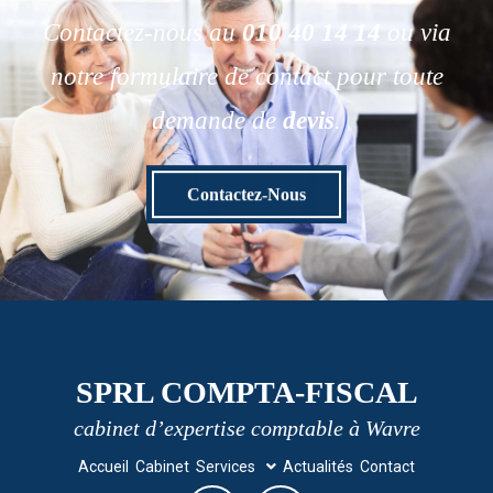
Contactez-nous au
010 40 14 14
ou via
notre formulaire de contact pour toute
demande de
devis
.
Contactez-Nous
SPRL COMPTA-FISCAL
cabinet d’expertise comptable à Wavre
Accueil
Cabinet
Services
Actualités
Contact