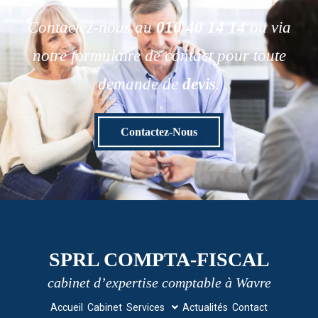
Contactez-nous au
010 40 14 14
ou via
notre formulaire de contact pour toute
demande de
devis
.
Contactez-Nous
SPRL COMPTA-FISCAL
cabinet d’expertise comptable à Wavre
Accueil
Cabinet
Services
Actualités
Contact