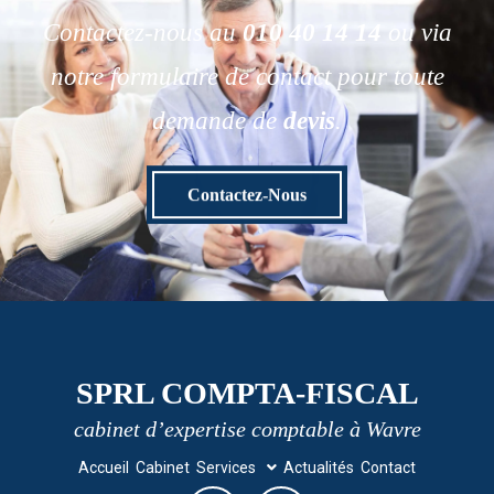
Contactez-nous au
010 40 14 14
ou via
notre formulaire de contact pour toute
demande de
devis
.
Contactez-Nous
SPRL COMPTA-FISCAL
cabinet d’expertise comptable à Wavre
Accueil
Cabinet
Services
Actualités
Contact