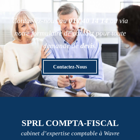
Contactez-nous au
010 40 14 14
ou via
notre formulaire de contact pour toute
demande de
devis
.
Contactez-Nous
SPRL COMPTA-FISCAL
cabinet d’expertise comptable à Wavre