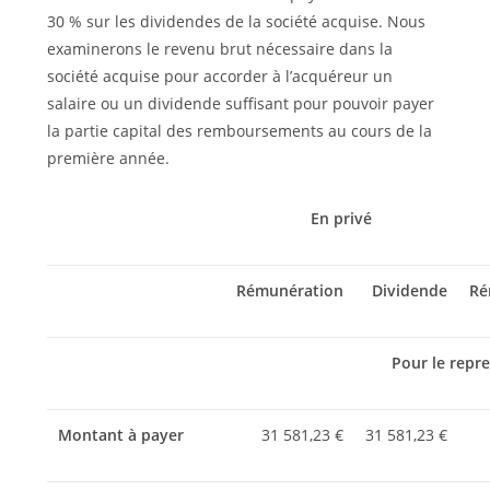
30 % sur les dividendes de la société acquise. Nous
examinerons le revenu brut nécessaire dans la
société acquise pour accorder à l’acquéreur un
salaire ou un dividende suffisant pour pouvoir payer
la partie capital des remboursements au cours de la
première année.
En privé
Rémunération
Dividende
Ré
Pour le repr
Montant à payer
31 581,23 €
31 581,23 €