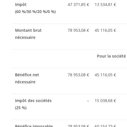
Impôt
47 371,85 €
13 534,81 €
(60 %/30 %/20 %/0 %)
Montant brut
78 953,08 €
45 116,05 €
nécessaire
Pour la société
Bénéfice net
78 953,08 €
45 116,05 €
nécessaire
Impôt des sociétés
–
15 038,68 €
(25 %)
Bénéfice imposable
78 953,08 €
60 154,73 €