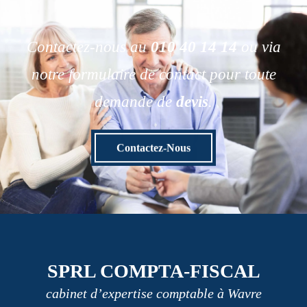
Contactez-nous au
010 40 14 14
ou via
notre formulaire de contact pour toute
demande de
devis
.
Contactez-Nous
SPRL COMPTA-FISCAL
cabinet d’expertise comptable à Wavre