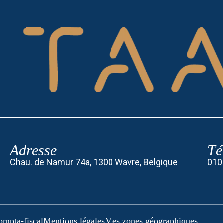
Adresse
Té
Chau. de Namur 74a, 1300 Wavre, Belgique
010
ompta-fiscal
Mentions légales
Mes zones géographiques