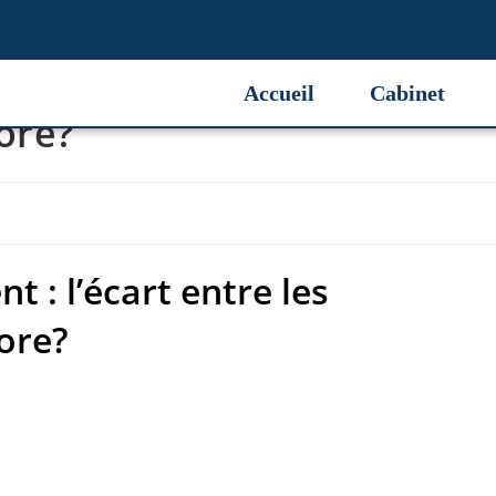
 : l’écart entre les
Accueil
Cabinet
ore?
t : l’écart entre les
ore?