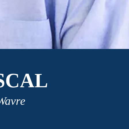
SCAL
 Wavre