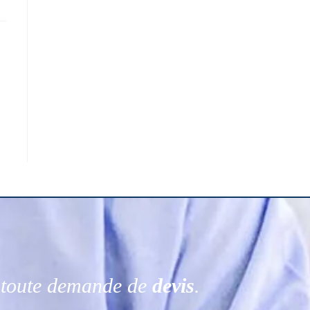
r toute demande de
devis
.