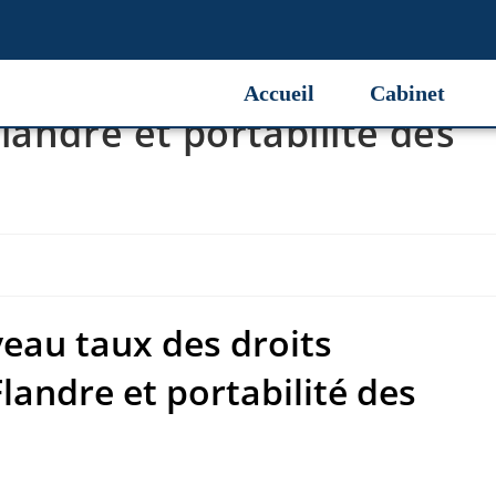
au taux des droits
Accueil
Cabinet
landre et portabilité des
au taux des droits
landre et portabilité des