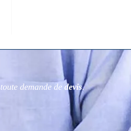
r toute demande de
devis
.