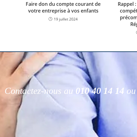
Faire don du compte courant de
Rappel :
votre entreprise à vos enfants
compét
précom
19 juillet 2024
Ré
Contactez-nous au
010 40 14 14
ou 