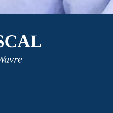
SCAL
 Wavre