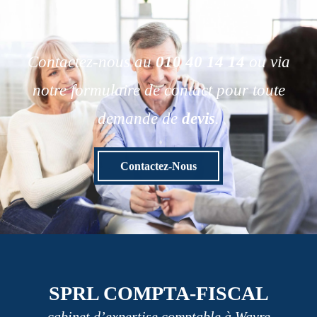
Contactez-nous au
010 40 14 14
ou via
notre formulaire de contact pour toute
demande de
devis
.
Contactez-Nous
SPRL COMPTA-FISCAL
cabinet d’expertise comptable à Wavre