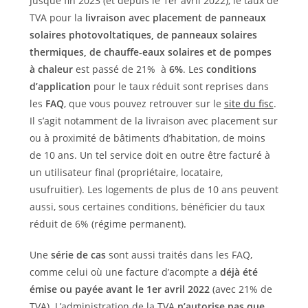
Jusque fin 2023 (et depuis le 1er avril 2022), le taux de
TVA pour la
livraison avec placement de panneaux
solaires photovoltatiques, de panneaux solaires
thermiques, de chauffe-eaux solaires et de pompes
à chaleur
est passé de 21% à
6%
. Les
conditions
d’application
pour le taux réduit sont reprises dans
les
FAQ
, que vous pouvez retrouver sur le
site du fisc
.
Il s’agit notamment de la livraison avec placement sur
ou à proximité de bâtiments d’habitation, de moins
de 10 ans. Un tel service doit en outre être facturé à
un utilisateur final (propriétaire, locataire,
usufruitier). Les logements de plus de 10 ans peuvent
aussi, sous certaines conditions, bénéficier du taux
réduit de 6% (régime permanent).
Une
série de cas
sont aussi traités dans les FAQ,
comme celui où une facture d’acompte a
déjà été
émise ou payée avant le 1er avril 2022
(avec 21% de
TVA). L’administration de la TVA
n’autorise pas que