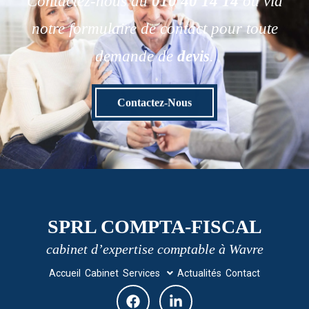
Contactez-nous au
010 40 14 14
ou via
notre formulaire de contact pour toute
demande de
devis
.
Contactez-Nous
SPRL COMPTA-FISCAL
cabinet d’expertise comptable à Wavre
Accueil
Cabinet
Services
Actualités
Contact