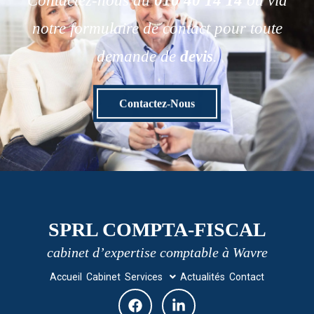
Contactez-nous au
010 40 14 14
ou via
notre formulaire de contact pour toute
demande de
devis
.
Contactez-Nous
SPRL COMPTA-FISCAL
cabinet d’expertise comptable à Wavre
Accueil
Cabinet
Services
Actualités
Contact