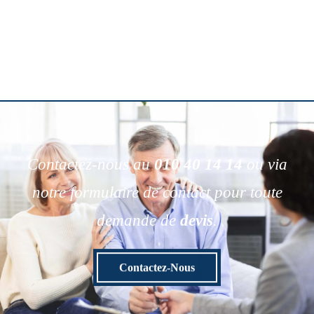
Contactez-nous au
010 40 14 14
ou via
notre formulaire de contact pour toute
demande de
devis
.
Contactez-Nous