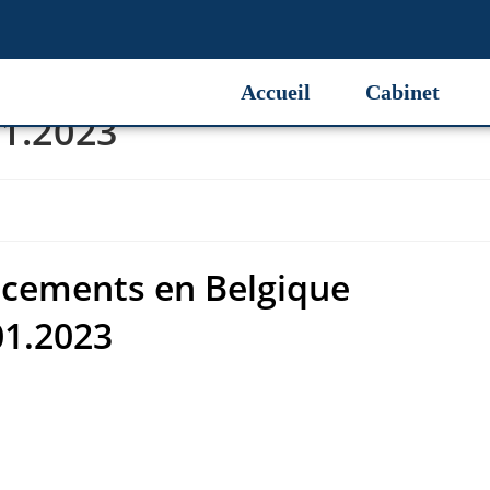
cements en Belgique
Accueil
Cabinet
01.2023
acements en Belgique
01.2023