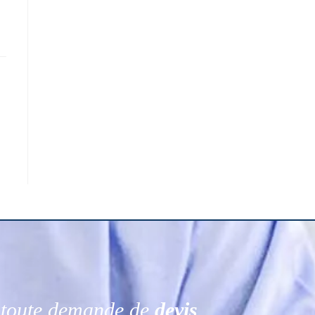
r toute demande de
devis
.