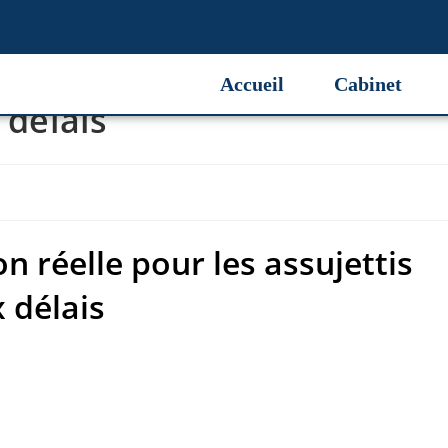
n réelle pour les assujettis
Accueil
Cabinet
 délais
on réelle pour les assujettis
 délais