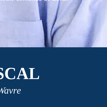
SCAL
 Wavre