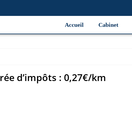
ée d’impôts : 0,27€/km
Accueil
Cabinet
rée d’impôts : 0,27€/km