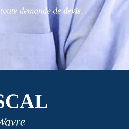
r toute demande de
devis
.
SCAL
 Wavre