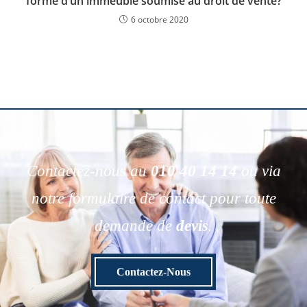
forme d’un immeuble soumise au droit de vente?
6 octobre 2020
Contactez-nous au
010 40 14 14
ou via
notre formulaire de contact pour toute
demande de
devis
.
Contactez-Nous