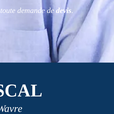
r toute demande de
devis
.
SCAL
 Wavre