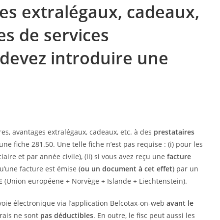
es extralégaux, cadeaux,
es de services
devez introduire une
es, avantages extralégaux, cadeaux, etc. à des
prestataires
ne fiche 281.50. Une telle fiche n’est pas requise : (i) pour les
iaire et par année civile), (ii) si vous avez reçu une
facture
qu’une facture est émise (
ou un document à cet effet
) par un
E
(Union européene + Norvège + Islande + Liechtenstein).
voie électronique via l’application Belcotax-on-web
avant le
frais ne sont
pas déductibles
. En outre, le fisc peut aussi les