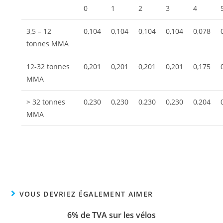
0
1
2
3
4
3,5 – 12
0,104
0,104
0,104
0,104
0,078
tonnes MMA
12-32 tonnes
0,201
0,201
0,201
0,201
0,175
MMA
> 32 tonnes
0,230
0,230
0,230
0,230
0,204
MMA
VOUS DEVRIEZ ÉGALEMENT AIMER
6% de TVA sur les vélos