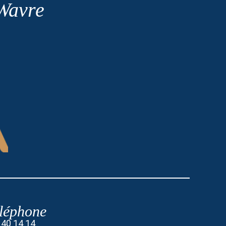
 Wavre
léphone
 40 14 14