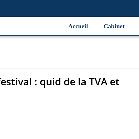
stival : quid de la TVA et
Accueil
Cabinet
stival : quid de la TVA et