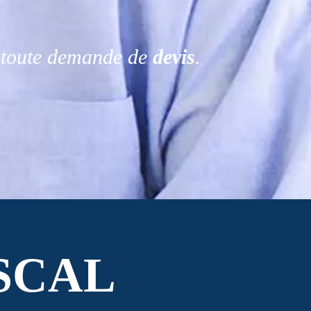
r toute demande de
devis
.
SCAL