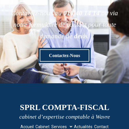
Contactez-nous au
010 40 14 14
ou via
notre formulaire de contact pour toute
demande de
devis
.
Contactez-Nous
SPRL COMPTA-FISCAL
cabinet d’expertise comptable à Wavre
Accueil
Cabinet
Services
Actualités
Contact