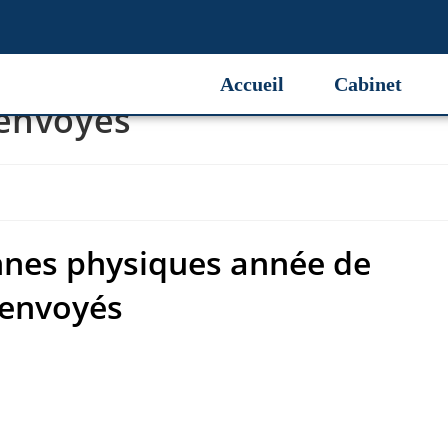
nes physiques année de
Accueil
Cabinet
 envoyés
nnes physiques année de
 envoyés