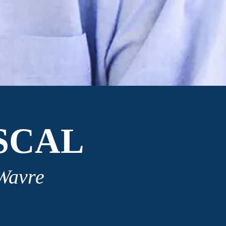
SCAL
 Wavre