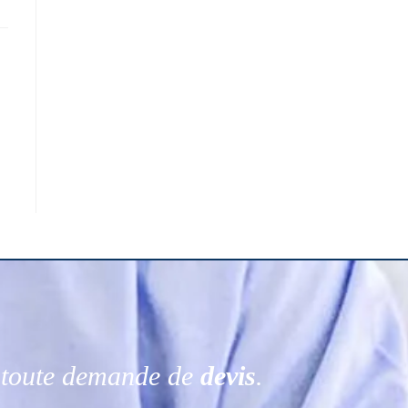
r toute demande de
devis
.