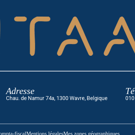
Adresse
Té
Chau. de Namur 74a, 1300 Wavre, Belgique
010
ompta-fiscal
Mentions légales
Mes zones géographiques