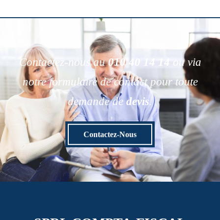
Contactez-nous au
010 40 14 14
ou via
notre formulaire de contact pour toute
demande de
devis
.
Contactez-Nous