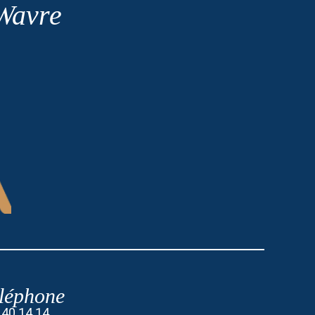
 Wavre
léphone
 40 14 14