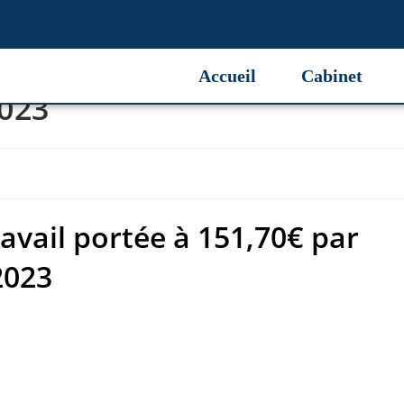
avail portée à 151,70€ par
Accueil
Cabinet
2023
avail portée à 151,70€ par
2023