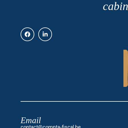
cabin
Email
contact@compta-fiscal.be