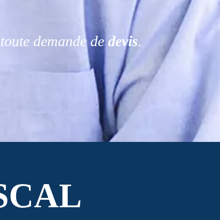
r toute demande de
devis
.
SCAL