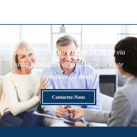
Contactez-nous au
010 40 14 14
ou via
notre formulaire de contact pour toute
demande de
devis
.
Contactez-Nous