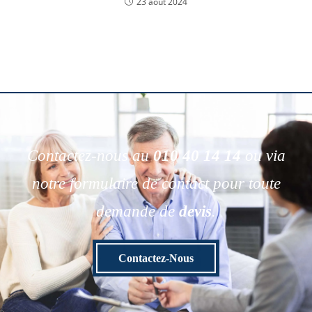
23 août 2024
Contactez-nous au
010 40 14 14
ou via
notre formulaire de contact pour toute
demande de
devis
.
Contactez-Nous