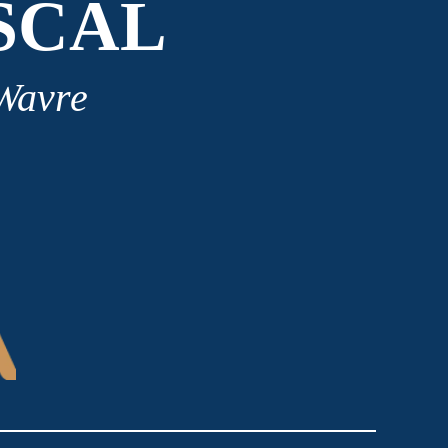
SCAL
 Wavre