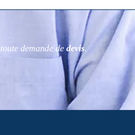
r toute demande de
devis
.