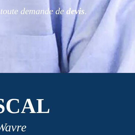
r toute demande de
devis
.
SCAL
 Wavre