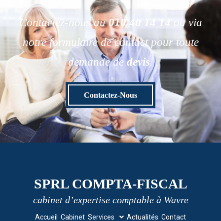
Contactez-nous au
010 40 14 14
ou via
notre formulaire de contact pour toute
demande de
devis
.
Contactez-Nous
SPRL COMPTA-FISCAL
cabinet d’expertise comptable à Wavre
Accueil
Cabinet
Services
Actualités
Contact