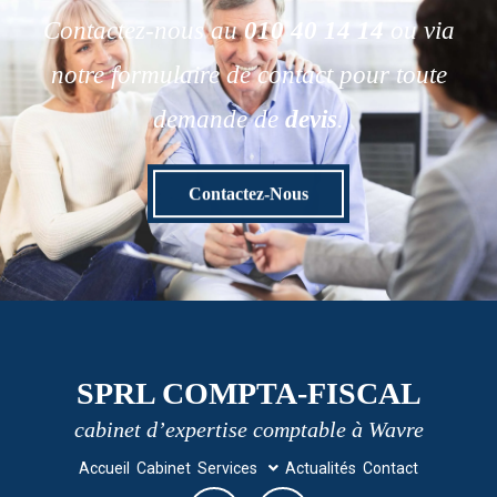
Contactez-nous au
010 40 14 14
ou via
notre formulaire de contact pour toute
demande de
devis
.
Contactez-Nous
SPRL COMPTA-FISCAL
cabinet d’expertise comptable à Wavre
Accueil
Cabinet
Services
Actualités
Contact