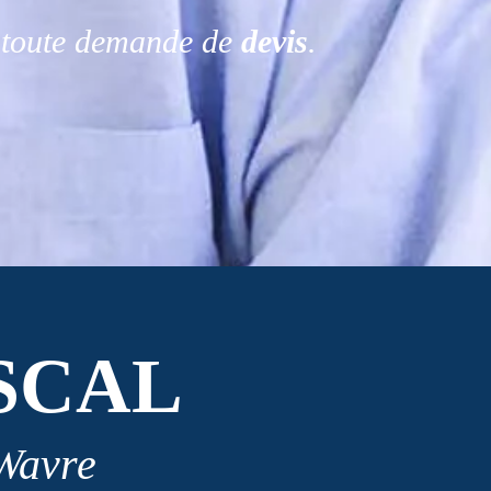
r toute demande de
devis
.
SCAL
 Wavre