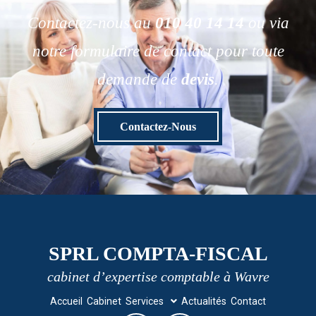
Contactez-nous au
010 40 14 14
ou via
notre formulaire de contact pour toute
demande de
devis
.
Contactez-Nous
SPRL COMPTA-FISCAL
cabinet d’expertise comptable à Wavre
Accueil
Cabinet
Services
Actualités
Contact