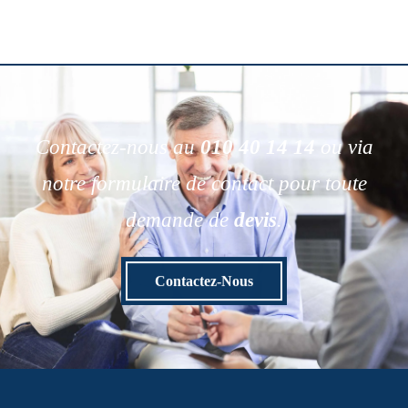
Contactez-nous au
010 40 14 14
ou via
notre formulaire de contact pour toute
demande de
devis
.
Contactez-Nous