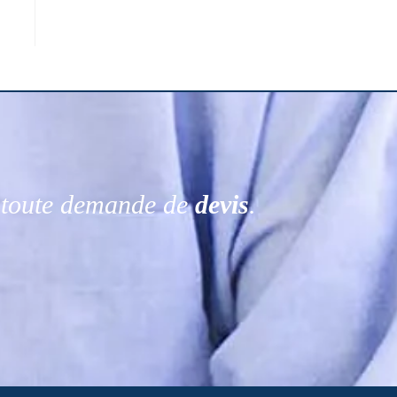
r toute demande de
devis
.