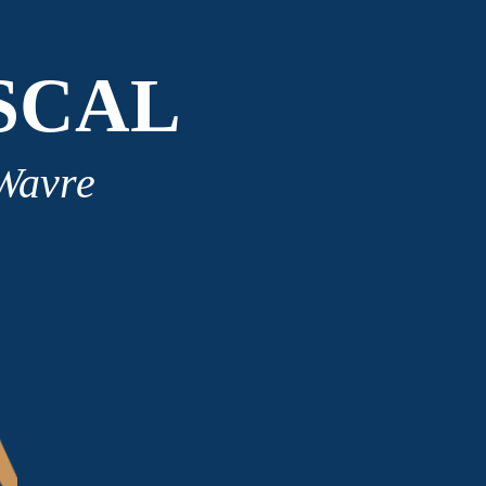
SCAL
 Wavre