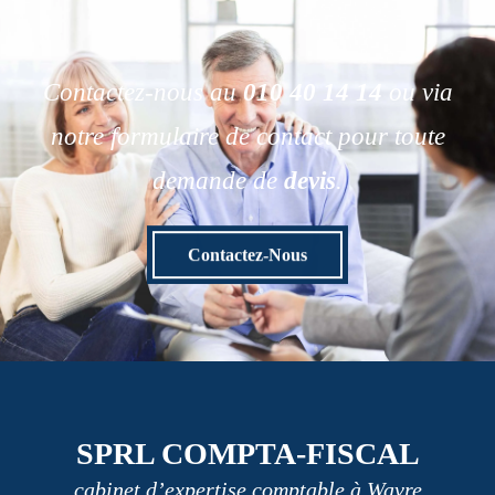
Contactez-nous au
010 40 14 14
ou via
notre formulaire de contact pour toute
demande de
devis
.
Contactez-Nous
SPRL COMPTA-FISCAL
cabinet d’expertise comptable à Wavre