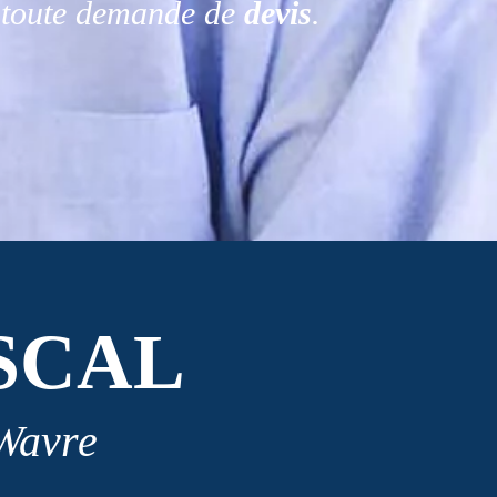
r toute demande de
devis
.
SCAL
 Wavre