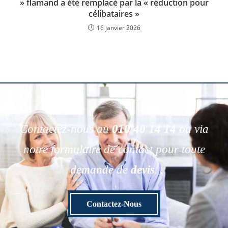
» flamand a été remplacé par la « réduction pour
célibataires »
16 janvier 2026
Contactez-nous au
010 40 14 14
ou via
notre formulaire de contact pour toute
demande de
devis
.
Contactez-Nous