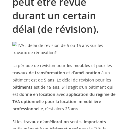
peut être revue
durant un certain
délai (de révision).
La période de révision pour
les meubles
et pour les
travaux de transformation et d’amélioration
à un
bâtiment est de
5 ans
. Le délai de révision pour les
bâtiments
est de
15 ans
. S’il s’agit d’un bâtiment qui
est
donné en location
avec
application du régime de
TVA optionnelle pour la location immobilière
professionnelle
, c’est alors
25 ans
.
Si les
travaux d’amélioration
sont
si importants
qu’ils mènent à un
bâtiment neuf
pour la TVA, le