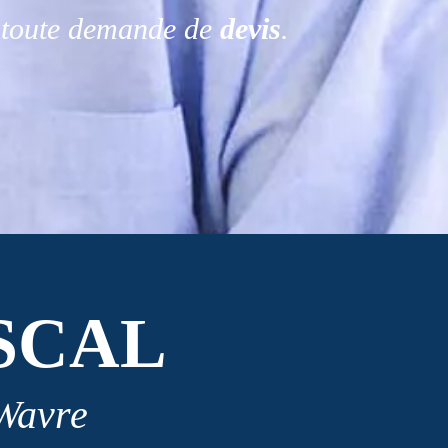
r toute demande de
devis
.
SCAL
 Wavre