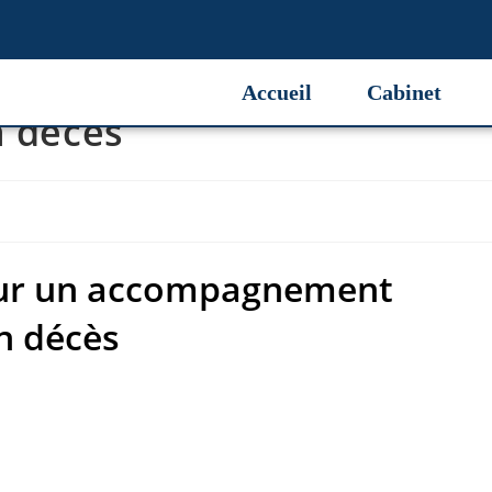
ur un accompagnement
Accueil
Cabinet
n décès
our un accompagnement
n décès