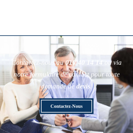
Contactez-nous au
010 40 14 14
ou via
notre formulaire de contact pour toute
demande de
devis
.
Contactez-Nous